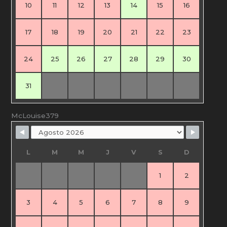
10
11
12
13
14
15
16
17
18
19
20
21
22
23
24
25
26
27
28
29
30
31
McLouise379
L
M
M
J
V
S
D
1
2
3
4
5
6
7
8
9