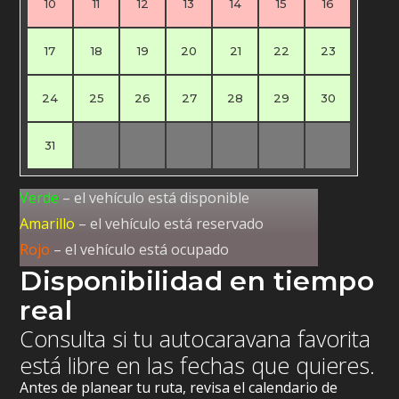
10
11
12
13
14
15
16
17
18
19
20
21
22
23
24
25
26
27
28
29
30
31
Verde
– el vehículo está disponible
Amarillo
– el vehículo está reservado
Rojo
– el vehículo está ocupado
Disponibilidad en tiempo
real
Consulta si tu autocaravana favorita
está libre en las fechas que quieres.
Antes de planear tu ruta, revisa el calendario de