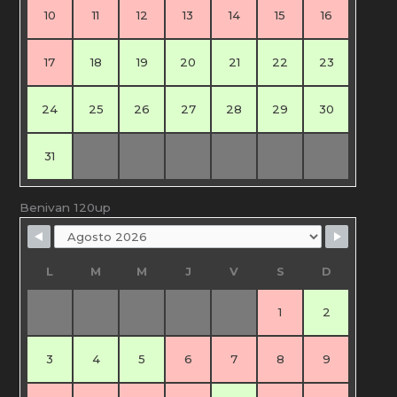
10
11
12
13
14
15
16
17
18
19
20
21
22
23
24
25
26
27
28
29
30
31
Benivan 120up
L
M
M
J
V
S
D
1
2
3
4
5
6
7
8
9