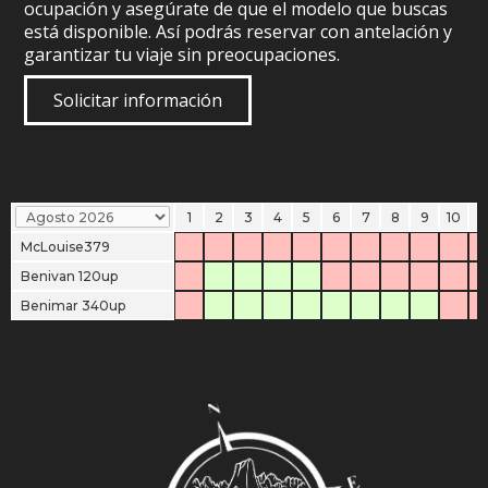
ocupación y asegúrate de que el modelo que buscas
está disponible. Así podrás reservar con antelación y
garantizar tu viaje sin preocupaciones.
Solicitar información
1
2
3
4
5
6
7
8
9
10
11
McLouise379
Benivan 120up
Benimar 340up