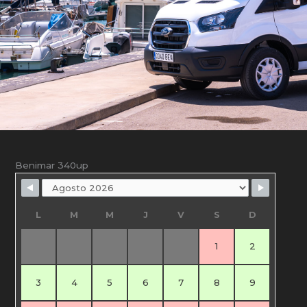
Benimar 340up
L
M
M
J
V
S
D
1
2
3
4
5
6
7
8
9